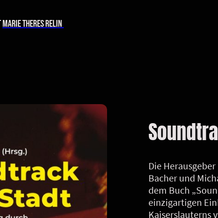
t
marie Theres Relin
Soundtra
Die Herausgeber 
Bacher und Micha
dem Buch „Sound
einzigartigen Ein
Kaiserslauterns 